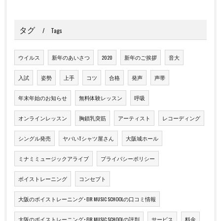
タグ
Tags
ウイルス
新年のあいさつ
2020
新年のご挨拶
音大
入試
姿勢
上手
コツ
合格
発声
声帯
年末年始のお知らせ
無料体験レッスン
呼吸
オンラインレッスン
胸鎖乳突筋
アーティスト
レコーディング
シングル発売
ヤバいTシャツ屋さん
大阪城ホール
ミナミミュージックアライブ
プライバシーポリシー
ボイストレーニング
コンセプト
大阪のボイストレーニング･EIR MUSIC SCHOOLの口コミ情報
大阪のボイストレーニング･EIR MUSIC SCHOOLの評判
サービス
料金