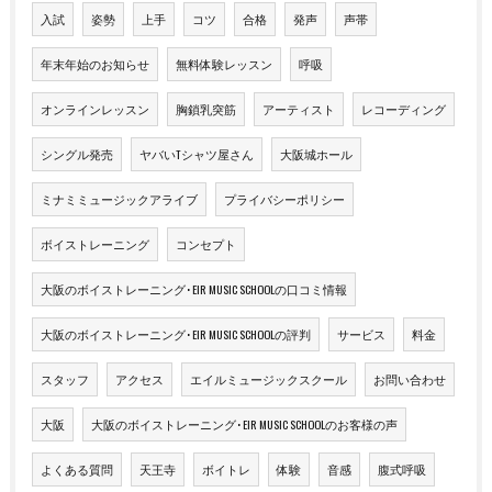
入試
姿勢
上手
コツ
合格
発声
声帯
年末年始のお知らせ
無料体験レッスン
呼吸
オンラインレッスン
胸鎖乳突筋
アーティスト
レコーディング
シングル発売
ヤバいTシャツ屋さん
大阪城ホール
ミナミミュージックアライブ
プライバシーポリシー
ボイストレーニング
コンセプト
大阪のボイストレーニング･EIR MUSIC SCHOOLの口コミ情報
大阪のボイストレーニング･EIR MUSIC SCHOOLの評判
サービス
料金
スタッフ
アクセス
エイルミュージックスクール
お問い合わせ
大阪
大阪のボイストレーニング･EIR MUSIC SCHOOLのお客様の声
よくある質問
天王寺
ボイトレ
体験
音感
腹式呼吸