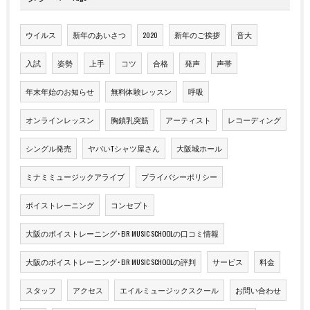
ウイルス
新年のあいさつ
2020
新年のご挨拶
音大
入試
姿勢
上手
コツ
合格
発声
声帯
年末年始のお知らせ
無料体験レッスン
呼吸
オンラインレッスン
胸鎖乳突筋
アーティスト
レコーディング
シングル発売
ヤバいTシャツ屋さん
大阪城ホール
ミナミミュージックアライブ
プライバシーポリシー
ボイストレーニング
コンセプト
大阪のボイストレーニング･EIR MUSIC SCHOOLの口コミ情報
大阪のボイストレーニング･EIR MUSIC SCHOOLの評判
サービス
料金
スタッフ
アクセス
エイルミュージックスクール
お問い合わせ