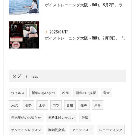
ボイストレーニング大阪～Ritty、8月2日、ライブ出演します！
2026/07/17
ボイストレーニング大阪～Ritty、7月19日、『THE RUNWAY OSAKA Vol.8』出演します！
タグ
Tags
ウイルス
新年のあいさつ
2020
新年のご挨拶
音大
入試
姿勢
上手
コツ
合格
発声
声帯
年末年始のお知らせ
無料体験レッスン
呼吸
オンラインレッスン
胸鎖乳突筋
アーティスト
レコーディング