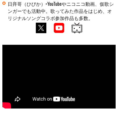
日竎哥（ひびか）‣YouTubeやニコニコ動画、仮歌シ
ンガーでも活動中。歌ってみた作品をはじめ、オ
リジナルソングコラボ参加作品も多数。